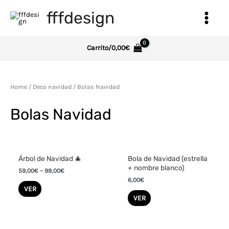
Ir
fffdesign
al
Main
contenido
Menu
Carrito/
0,00
€
Home
/
Deco navidad
/ Bolas Navidad
Bolas Navidad
Árbol de Navidad 🎄
Bola de Navidad (estrella
+ nombre blanco)
59,00
€
–
99,00
€
6,00
€
VER
VER