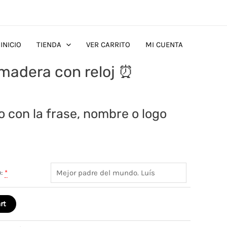
INICIO
TIENDA
VER CARRITO
MI CUENTA
madera con reloj ⏰
o con la frase, nombre o logo
:
*
rt