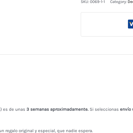
SKU:
0069-1-1
Category:
De
con
reloj
⏰
quantity
S
) es de unas
3 semanas aproximadamente.
Si seleccionas
envío 
n regalo original y especial, que nadie espera.