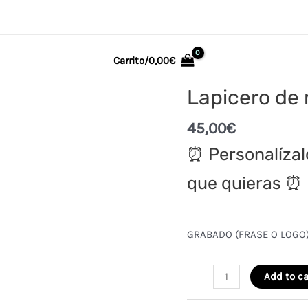
Carrito/
0,00
€
Lapicero de 
45,00
€
⏰ Personalízal
que quieras ⏰
GRABADO (FRASE O LOGO)
Lapicero
Add to ca
de
madera