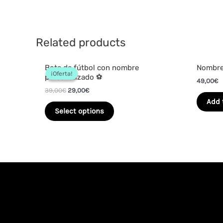
Related products
Bota de fútbol con nombre
Nombre
¡Oferta!
¡Oferta!
personalizado ⚽
49,00
€
39,00
€
29,00
€
Add 
Select options