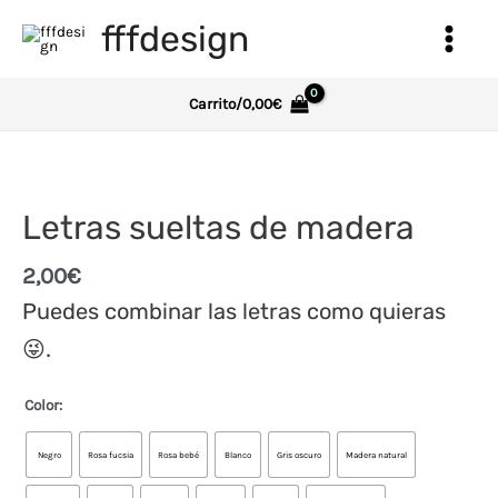
Ir
fffdesign
al
Main
contenido
Menu
Carrito/
0,00
€
Letras sueltas de madera
2,00
€
Puedes combinar las letras como quieras
😜.
Color:
Negro
Rosa fucsia
Rosa bebé
Blanco
Gris oscuro
Madera natural