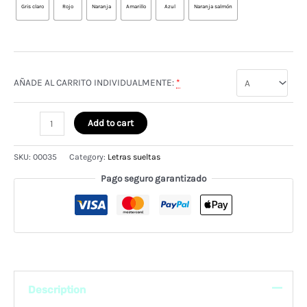
Gris claro
Rojo
Naranja
Amarillo
Azul
Naranja salmón
AÑADE AL CARRITO INDIVIDUALMENTE:
*
Letras
Add to cart
sueltas
de
SKU:
00035
Category:
Letras sueltas
madera
quantity
Pago seguro garantizado
Description