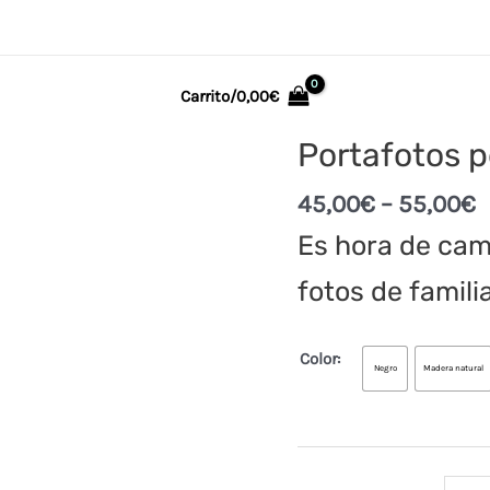
Carrito/
0,00
€
Portafotos p
45,00
€
–
55,00
€
Es hora de cam
fotos de famili
Color:
Negro
Madera natural