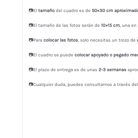
📷El
tamaño
del cuadro es de
50×30 cm aproximad
📷El tamaño de las fotos serán de
10×15 cm
, una en 
📷Para
colocar las fotos
, solo necesitas un trozo de
📷El cuadro se puede
colocar apoyado o pegado medi
📷El plazo de entrega es de unas
2-3
semanas
apro
📷Cualquier duda, puedes consultarnos a través de