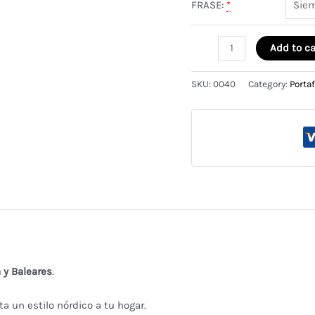
FRASE:
*
Portafotos
Add to ca
personalizado
con
SKU:
0040
Category:
Porta
frase
quantity
 y Baleares
.
ta un estilo nórdico a tu hogar.