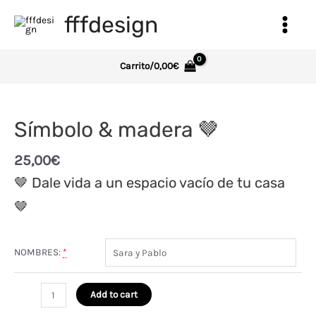
Ir
fffdesign
al
Main
contenido
Menu
Carrito/
0,00
€
Símbolo & madera 🤎
25,00
€
🤎 Dale vida a un espacio vacío de tu casa
🤎
NOMBRES:
*
Símbolo
Add to cart
&