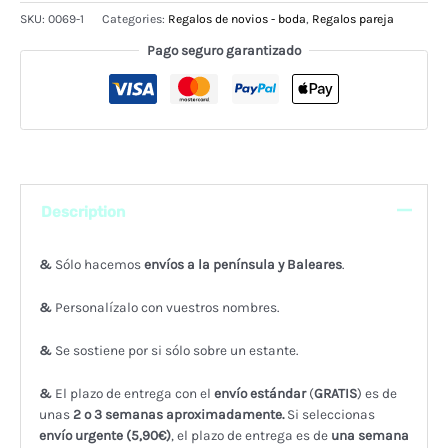
madera
SKU:
0069-1
Categories:
Regalos de novios - boda
,
Regalos pareja
🤎
quantity
Pago seguro garantizado
Description
&
Sólo hacemos
envíos a la península y Baleares
.
&
Personalízalo con vuestros nombres.
&
Se sostiene por si sólo sobre un estante.
&
El plazo de entrega con el
envío estándar
(
GRATIS
) es de
unas
2 o 3 semanas aproximadamente.
Si seleccionas
envío urgente (5,90€)
, el plazo de entrega es de
una semana