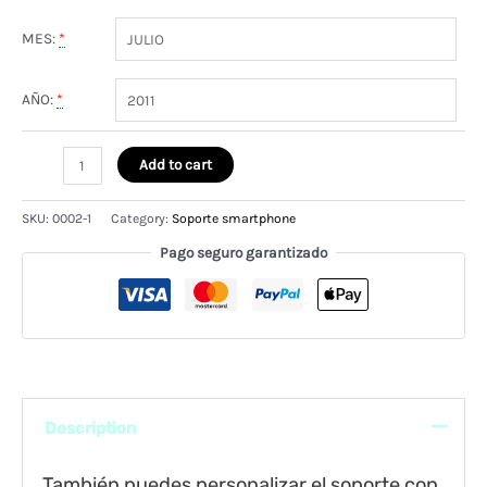
MES:
*
AÑO:
*
Soporte
Add to cart
smartphone
de
SKU:
0002-1
Category:
Soporte smartphone
bambú
personalizado
Pago seguro garantizado
quantity
Description
También puedes personalizar el soporte con