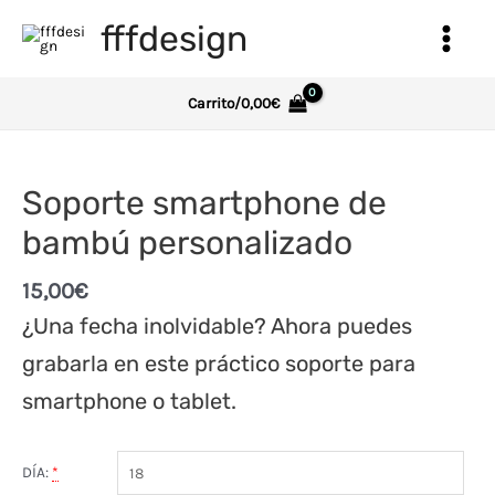
Ir
fffdesign
al
Main
contenido
Menu
Carrito/
0,00
€
Soporte smartphone de
bambú personalizado
15,00
€
¿Una fecha inolvidable? Ahora puedes
grabarla en este práctico soporte para
smartphone o tablet.
DÍA:
*