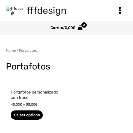
Ir
fffdesign
al
Main
contenido
Menu
Carrito/
0,00
€
Home
/ Portafotos
Portafotos
Portafotos personalizado
con frase
45,00
€
–
55,00
€
Select options