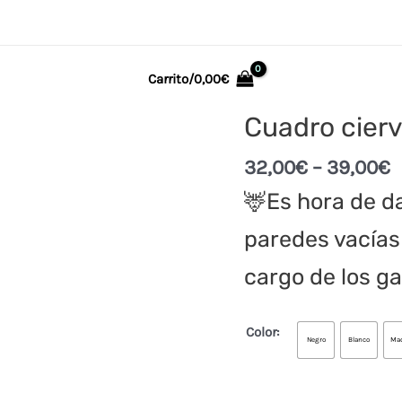
Carrito/
0,00
€
Cuadro cierv
32,00
€
–
39,00
€
🦌Es hora de da
paredes vacías
cargo de los ga
Color:
Negro
Blanco
Mad