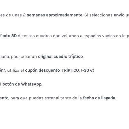
) es de unas
2
semanas aproximadamente
. Si seleccionas
envío u
fecto 3D
de estos cuadros dan volumen a espacios vacíos en la 
maño, para crear un
original cuadro tríptico
.
ón
“, utiliza el
cupón descuento: TRÍPTICO
. (
-30
€)
el
botón de WhatsApp
.
ento,
para que puedas estar al tanto de la
fecha de llegada.