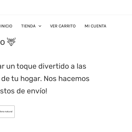
INICIO
TIENDA
VER CARRITO
MI CUENTA
o 🦌
r un toque divertido a las
 de tu hogar. Nos hacemos
stos de envío!
era natural