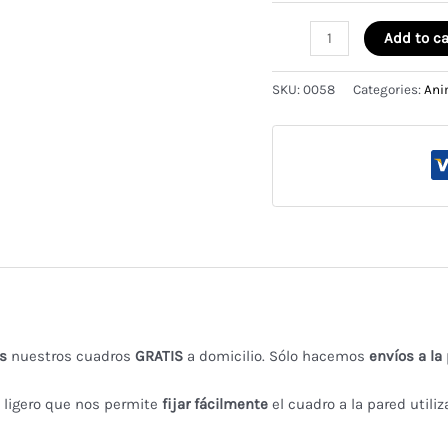
Cuadro
Add to ca
ciervo
🦌
SKU:
0058
Categories:
Ani
quantity
s
nuestros cuadros
GRATIS
a domicilio. Sólo hacemos
envíos a la
 ligero que nos permite
fijar
fácilmente
el cuadro a la pared utiliz