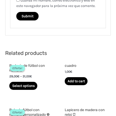
Guarda mi nombre, correo electrónico y web en
este navegador para la próxima vez que comente.
Related products
Portería de fútbol con
cuadro
¡Oferta!
¡Oferta!
nombre
1,00
€
29,00
€
–
31,00
€
Add to cart
Select options
Bota de fútbol con
Lapicero de madera con
¡Oferta!
¡Oferta!
nombre personalizado ⚽
reloj ⏰