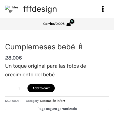
Ir
fffdesign
al
Main
contenido
Menu
Carrito/
0,00
€
Cumplemeses bebé 🍼
28,00
€
Un toque original para las fotos de
crecimiento del bebé
Cumplemeses
Add to cart
bebé
🍼
SKU:
0006-1
Category:
Decoración infantil
quantity
Pago seguro garantizado