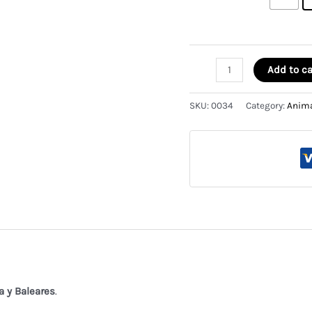
Gato
Add to ca
geométrico
😺
SKU:
0034
Category:
Anim
quantity
a y Baleares
.