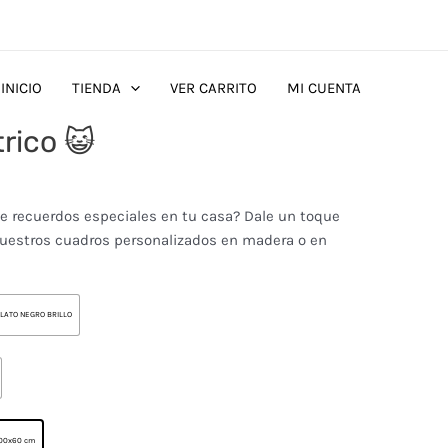
INICIO
TIENDA
VER CARRITO
MI CUENTA
rico 😺
de recuerdos especiales en tu casa? Dale un toque
nuestros cuadros personalizados en madera o en
LATO NEGRO BRILLO
00x60 cm