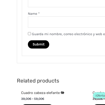
Name
*
Guarda mi nombre, correo electrónico y web 
Related products
Cuadro cabeza elefante 🐘
Cuadro 
¡Oferta
¡Oferta
39,00
€
–
59,00
€
29,00
€