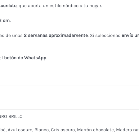
acrilato
, que aporta un estilo nórdico a tu hogar.
6 cm.
 es de unas
2
semanas aproximadamente
. Si seleccionas
envío ur
el
botón de WhatsApp
.
GRO BRILLO
é, Azul oscuro, Blanco, Gris oscuro, Marrón chocolate, Madera natur