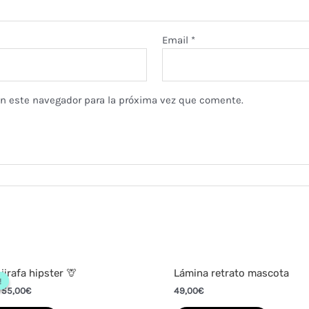
Email
*
en este navegador para la próxima vez que comente.
jirafa hipster 🦒
Lámina retrato mascota
!
!
–
55,00
€
49,00
€