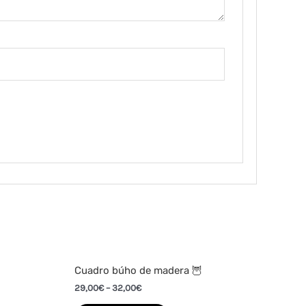
Cuadro búho de madera 🦉
29,00
€
–
32,00
€