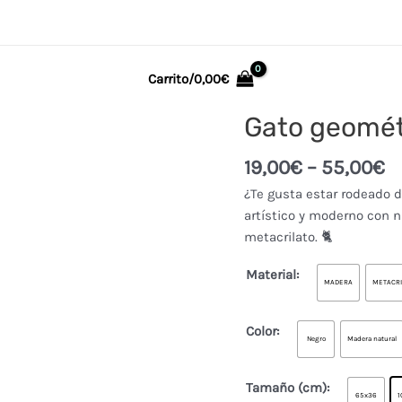
Carrito/
0,00
€
Gato geomét
19,00
€
–
55,00
€
¿Te gusta estar rodeado 
artístico y moderno con 
metacrilato. 🐈
Material:
MADERA
METACRI
Color:
Negro
Madera natural
Tamaño (cm):
65x36
1