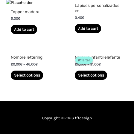
Lápices personalizados
✏️
Topper madera
3,40
€
5,00
€
Add to cart
Add to cart
Nombre lettering
Nombre infantil elefante
¡Oferta!
¡Oferta!
20,00
€
–
46,00
€
29,00
€
–
31,00
€
Select options
Select options
Copyright © 2026 fffdesign