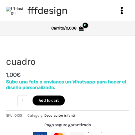
Ir
fffdesign
al
Main
contenido
Menu
Carrito/
0,00
€
cuadro
1,00
€
Sube una foto o envíanos un Whatsapp para hacer el
diseño personalizado.
cuadro
Add to cart
quantity
SKU:
0105
Category:
Decoración infantil
Pago seguro garantizado