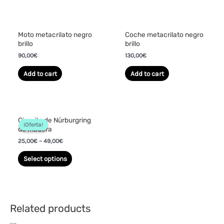
Moto metacrilato negro
Coche metacrilato negro
brillo
brillo
90,00
€
130,00
€
Add to cart
Add to cart
Circuito de Nürburgring
¡Oferta!
¡Oferta!
de madera
25,00
€
–
49,00
€
Select options
Related products